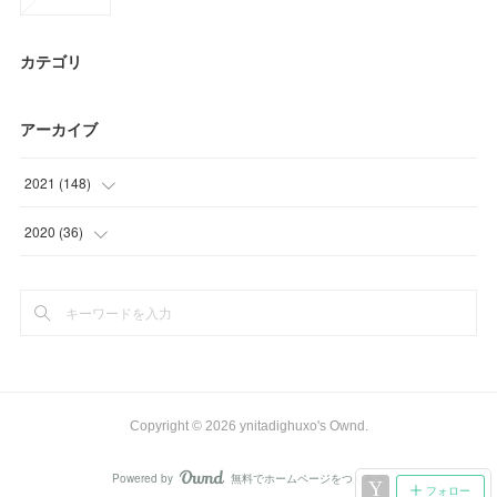
カテゴリ
アーカイブ
2021
(
148
)
(
21
)
2020
(
36
)
(
26
)
(
9
)
(
14
)
(
15
)
(
15
)
(
12
)
(
30
)
Copyright ©
2026
ynitadighuxo's Ownd
.
(
42
)
Powered by
無料でホームページをつくろう
AmebaOwnd
フォロー