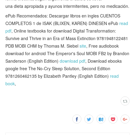
una dieta apropiada y ayunos intermitentes, pero no medicación.
ePub Recomendados: Descargar libros en ingles CUENTOS
COMPLETOS 1 de ISAK (BLIXEN, KAREN) DINESEN ePub
read
pdf
, Online textbooks for download Digital Transformation:
Survive and Thrive in an Era of Mass Extinction 9781948122481
PDB MOBI CHM by Thomas M. Siebel
site
, Free audiobook
download for android The Emperor's Soul MOBI FB2 by Brandon
Sanderson (English Edition)
download pdf
, Download ebooks
google free The No-Cry Sleep Solution, Second Edition
9781260462135 by Elizabeth Pantley (English Edition)
read
book
,